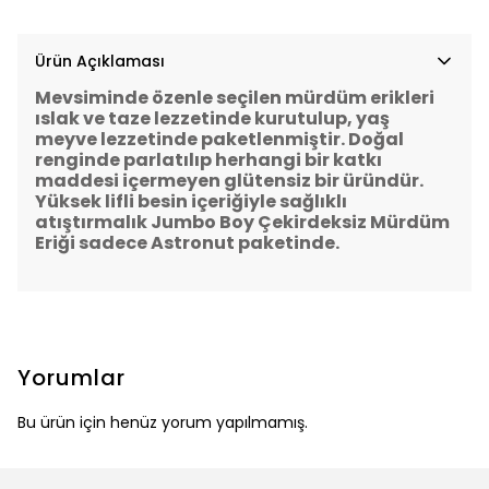
Ürün Açıklaması
Mevsiminde özenle seçilen mürdüm erikleri
ıslak ve taze lezzetinde kurutulup, yaş
meyve lezzetinde paketlenmiştir. Doğal
renginde parlatılıp herhangi bir katkı
maddesi içermeyen glütensiz bir üründür.
Yüksek lifli besin içeriğiyle sağlıklı
atıştırmalık Jumbo Boy Çekirdeksiz Mürdüm
Eriği sadece Astronut paketinde.
Yorumlar
Bu ürün için henüz yorum yapılmamış.