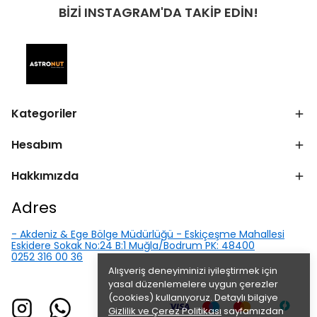
BİZİ INSTAGRAM'DA TAKİP EDİN!
Kategoriler
Hesabım
Hakkımızda
Adres
- Akdeniz & Ege Bölge Müdürlüğü - Eskiçeşme Mahallesi
Eskidere Sokak No:24 B:1 Muğla/Bodrum PK: 48400
0252 316 00 36
Alışveriş deneyiminizi iyileştirmek için
yasal düzenlemelere uygun çerezler
(cookies) kullanıyoruz. Detaylı bilgiye
Gizlilik ve Çerez Politikası
sayfamızdan