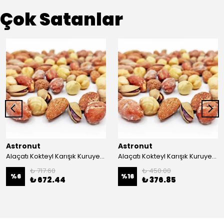
Çok Satanlar
Astronut
Astronut
Alaçatı Kokteyl Karışık Kuruyemiş 1 kg
Alaçatı Kokteyl Karışık Kuruyemiş 500 Gr
₺ 717.60
₺ 450.00
%
6
%
16
₺ 672.44
₺ 376.85