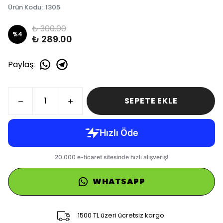
Ürün Kodu
:
1305
₺ 300.00
%
4
₺ 289.00
Paylaş
:
SEPETE EKLE
WHATSAPP
1500 TL üzeri ücretsiz kargo