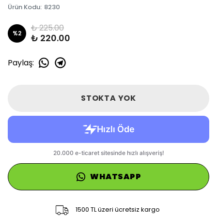
Ürün Kodu
:
8230
₺ 225.00
%
2
₺ 220.00
Paylaş
:
STOKTA YOK
WHATSAPP
1500 TL üzeri ücretsiz kargo