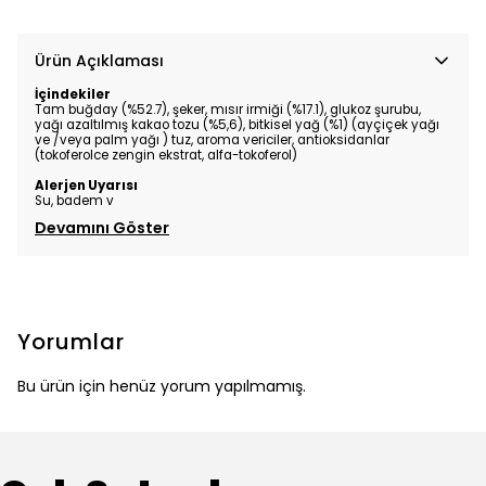
Ürün Açıklaması
İçindekiler
Tam buğday (%52.7), şeker, mısır irmiği (%17.1), glukoz şurubu,
yağı azaltılmış kakao tozu (%5,6), bitkisel yağ (%1) (ayçiçek yağı
ve /veya palm yağı ) tuz, aroma vericiler, antioksidanlar
(tokoferolce zengin ekstrat, alfa-tokoferol)
Alerjen Uyarısı
Su, badem v
Devamını Göster
Yorumlar
Bu ürün için henüz yorum yapılmamış.