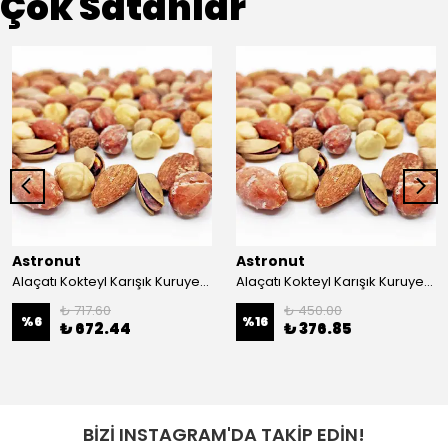
Çok Satanlar
Astronut
Astronut
Alaçatı Kokteyl Karışık Kuruyemiş 1 kg
Alaçatı Kokteyl Karışık Kuruyemiş 500 Gr
₺ 717.60
₺ 450.00
%
6
%
16
₺ 672.44
₺ 376.85
BİZİ INSTAGRAM'DA TAKİP EDİN!