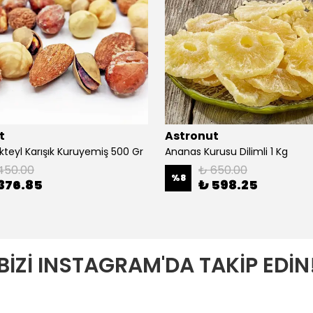
t
Astronut
kteyl Karışık Kuruyemiş 500 Gr
Ananas Kurusu Dilimli 1 Kg
450.00
₺ 650.00
%
8
376.85
₺ 598.25
BİZİ INSTAGRAM'DA TAKİP EDİN