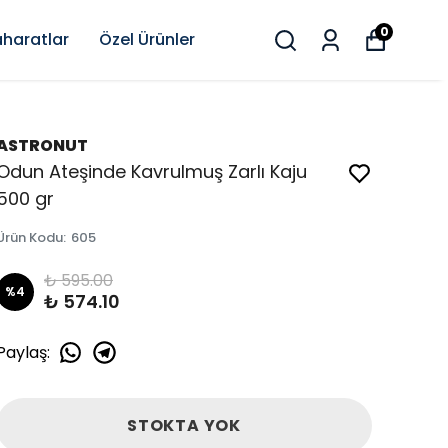
0
haratlar
Özel Ürünler
ASTRONUT
Odun Ateşinde Kavrulmuş Zarlı Kaju
500 gr
Ürün Kodu
:
605
₺ 595.00
%
4
₺ 574.10
Paylaş
:
STOKTA YOK