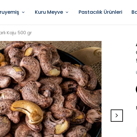
ruyemiş
Kuru Meyve
Pastacılık Ürünleri
Ba
lı Kaju 500 gr