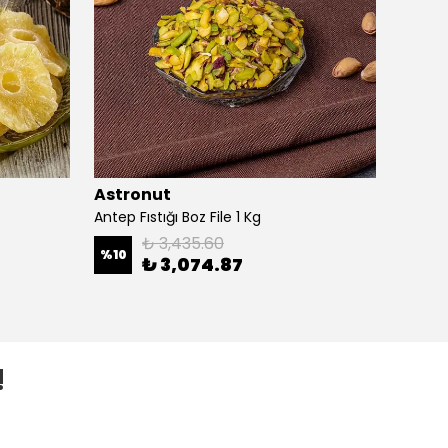
Astronut
Astr
Antep Fıstığı Boz File 1 Kg
Antep F
₺ 3,435.60
%
10
%
10
₺ 3,074.87
!