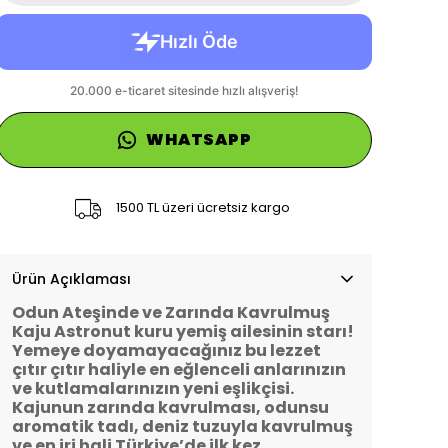
WHATSAPP
1500 TL üzeri ücretsiz kargo
Ürün Açıklaması
Odun Ateşinde ve Zarında Kavrulmuş
Kaju Astronut kuru yemiş ailesinin starı!
Yemeye doyamayacağınız bu lezzet
çıtır çıtır haliyle en eğlenceli anlarınızın
ve kutlamalarınızın yeni eşlikçisi.
Kajunun zarında kavrulması, odunsu
aromatik tadı, deniz tuzuyla kavrulmuş
ve en iri hali Türkiye’de ilk kez