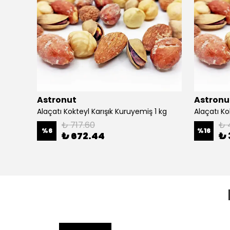
Astronut
Astronu
Alaçatı Kokteyl Karışık Kuruyemiş 1 kg
Alaçatı Ko
₺ 717.60
₺ 
%
6
%
16
₺ 672.44
₺ 